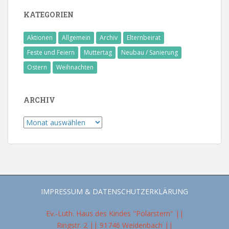
KATEGORIEN
Aktionen
Allgemein
Archiv
Elternbeirat
Feste und Feiern
Muttertag
Neubau / Sanierung
Ostern
Weihnachten
ARCHIV
Archiv
IMPRESSUM & DATENSCHUTZERKLÄRUNG
Ev.-Luth. Haus des Kindes "Polarstern" ||
Ringstr. 2 || 91746 Weidenbach ||